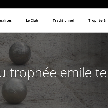
ualités
Le Club
Traditionnel
Trophée Emi
 trophée emile te