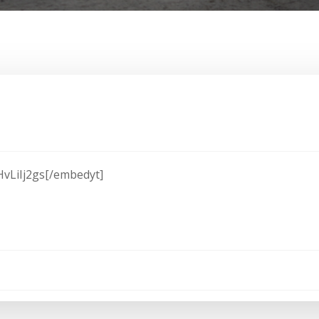
vLiIj2gs[/embedyt]
Post
navigation