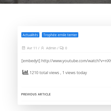
Actualités
Trophée emile terrier
Avr 11
/
Admin
/
0
[embedyt] http://www.youtube.com/watch?v=nXH
1210 total views
, 1 views today
Post
PREVIOUS ARTICLE
navigation