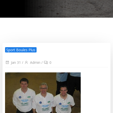
Sport Boules Plus
Jan 31
/
Admin
/
0