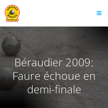
Aller
au
contenu
Béraudier 2009:
Faure échoue en
demi-finale