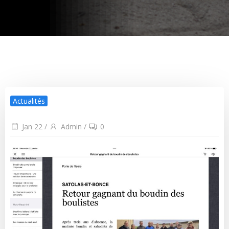
Actualités
Jan 22
/
Admin
/
0