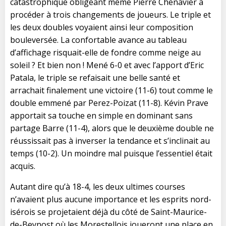
catastrophique obligeant même Pierre Chenavier à
procéder à trois changements de joueurs. Le triple et
les deux doubles voyaient ainsi leur composition
bouleversée. La confortable avance au tableau
d’affichage risquait-elle de fondre comme neige au
soleil ? Et bien non ! Mené 6-0 et avec l’apport d’Eric
Patala, le triple se refaisait une belle santé et
arrachait finalement une victoire (11-6) tout comme le
double emmené par Perez-Poizat (11-8). Kévin Prave
apportait sa touche en simple en dominant sans
partage Barre (11-4), alors que le deuxième double ne
réussissait pas à inverser la tendance et s’inclinait au
temps (10-2). Un moindre mal puisque l’essentiel était
acquis.
Autant dire qu’à 18-4, les deux ultimes courses
n’avaient plus aucune importance et les esprits nord-
isérois se projetaient déjà du côté de Saint-Maurice-
de-Beynost où les Morestellois joueront une place en