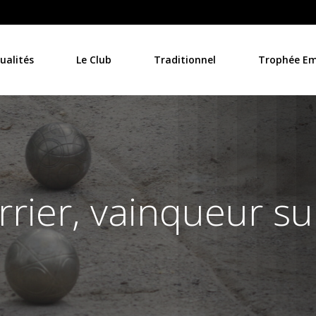
ualités
Le Club
Traditionnel
Trophée Emi
rier, vainqueur sur