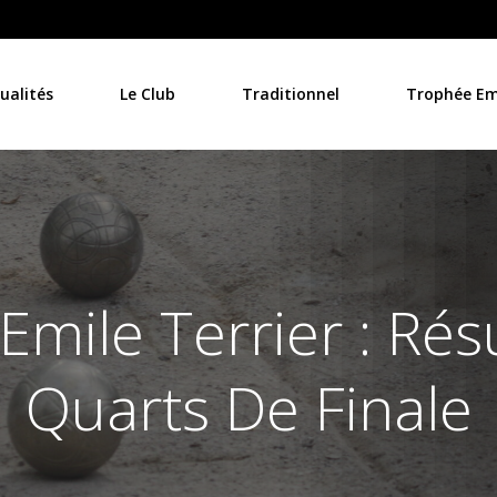
ualités
Le Club
Traditionnel
Trophée Emi
mile Terrier : Rés
Quarts De Finale