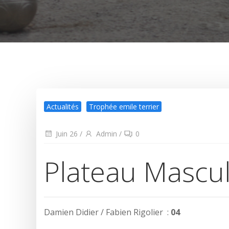
Actualités
Trophée emile terrier
Juin 26
/
Admin
/
0
Plateau Mascul
Damien Didier / Fabien Rigolier :
04