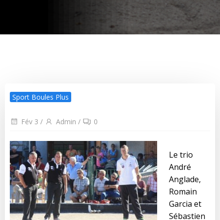
Sport Boules Plus
Fév 3
/
Admin
/
0
Le trio
André
Anglade,
Romain
Garcia et
Sébastien