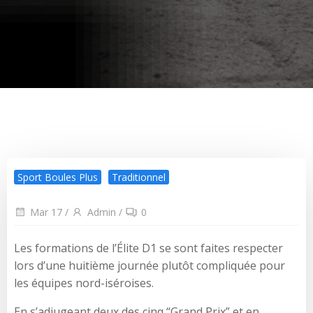
Sport Boules Plus
Traditionnel
Mar 17
/
Admin
/
0
Les formations de l’Élite D1 se sont faites respecter
lors d’une huitième journée plutôt compliquée pour
les équipes nord-iséroises.
En s’adjugeant deux des cinq “Grand Prix” et en