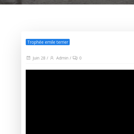
Trophée emile terrier
Juin 28
/
Admin
/
0