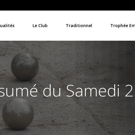
ualités
Le Club
Traditionnel
Trophée Emi
ésumé du Samedi 27