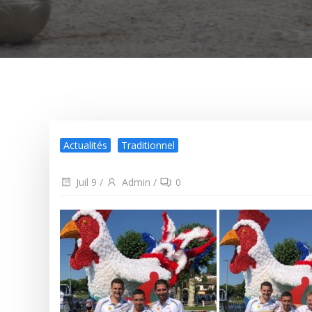
Actualités
Traditionnel
Juil 9
/
Admin
/
0