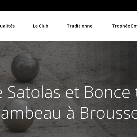
ualités
Le Club
Traditionnel
Trophée Emi
e Satolas et Bonce 
lambeau à Brouss