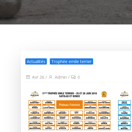
Actualités
Trophée emile terrier
Avr 26
/
Admin
/
0