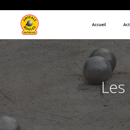
Aller
au
contenu
Accueil
Act
Les 