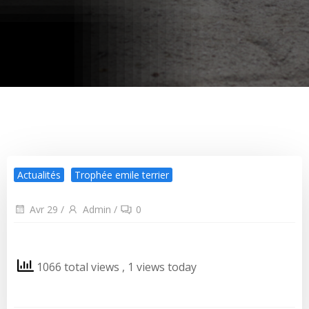
Actualités
Trophée emile terrier
Avr 29
/
Admin
/
0
1066 total views
, 1 views today