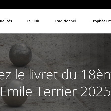
ualités
Le Club
Traditionnel
Trophée Emi
z le livret du 18
Emile Terrier 2025