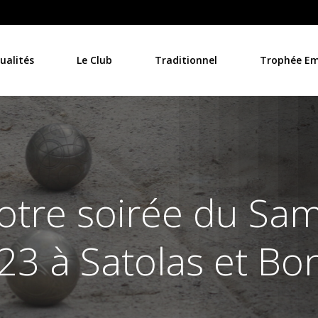
ualités
Le Club
Traditionnel
Trophée Emi
otre soirée du Sam
23 à Satolas et Bo