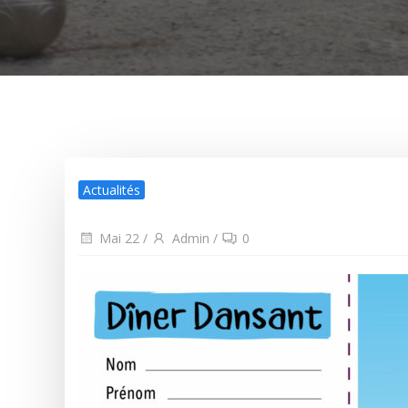
Actualités
Mai 22
/
Admin
/
0