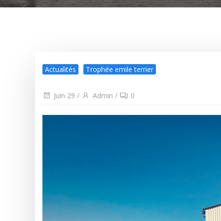
Actualités
Trophée emile terrier
Juin 29
/
Admin
/
0