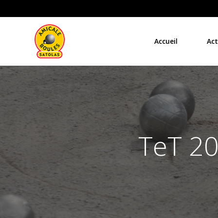
Aller
au
contenu
Accueil
Act
TeT 20