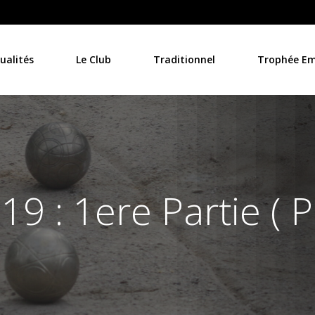
ualités
Le Club
Traditionnel
Trophée Emi
19 : 1ere Partie ( P