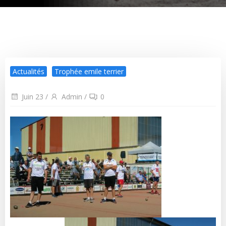
Actualités
Trophée emile terrier
Juin 23
/
Admin
/
0