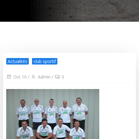
Actualités
club sportif
Oct 10
/
Admin
/
0