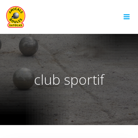
Aller
au
contenu
club sportif