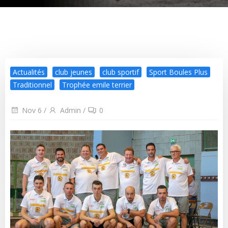
Actualités
club jeunes
club sportif
Sport Boules Plus
Traditionnel
Trophée emile terrier
Nov 6
/
Admin
/
0