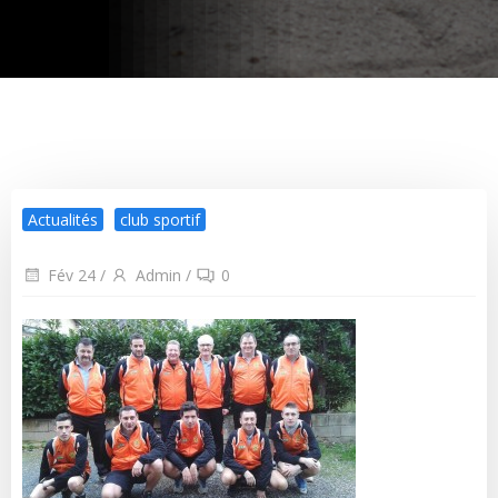
Actualités
club sportif
Fév 24
/
Admin
/
0