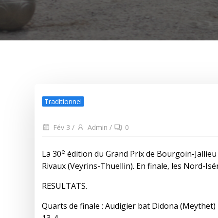
Traditionnel
Fév 3
/
Admin
/
0
e
La 30
édition du Grand Prix de Bourgoin-Jallieu 
Rivaux (Veyrins-Thuellin). En finale, les Nord-Is
RESULTATS.
Quarts de finale : Audigier bat Didona (Meythet