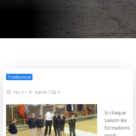
Traditionnel
Fév 3
/
Admin
/
0
Si chaque
saison les
formations
nord-