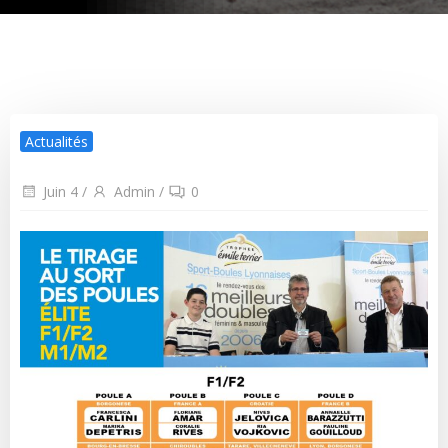
Actualités
Juin 4
/
Admin
/
0