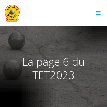
Aller
au
contenu
La page 6 du
TET2023