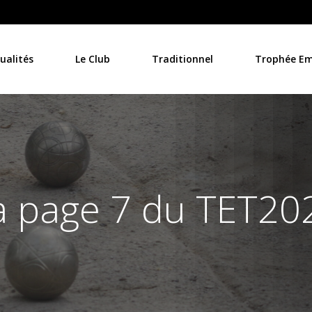
ualités
Le Club
Traditionnel
Trophée Emi
a page 7 du TET20