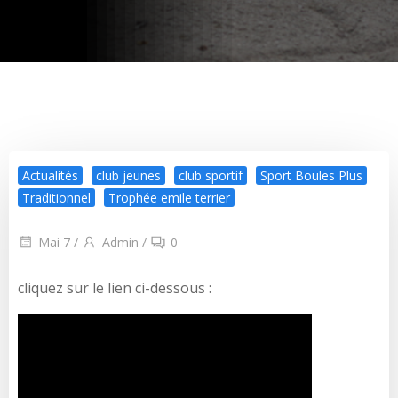
Actualités
club jeunes
club sportif
Sport Boules Plus
Traditionnel
Trophée emile terrier
Mai 7
/
Admin
/
0
cliquez sur le lien ci-dessous :