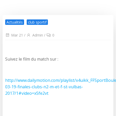
Actualités
club sportif
Mar 21
/
Admin
/
0
Suivez le film du match sur :
http://www.dailymotion.com/playlist/x4uikk_FFSportBoul
03-19-finales-clubs-n2-m-et-f-st-vulbas-
2017/1#video=x5fe2vt