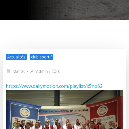
Actualités
club sportif
Mar 20
/
Admin
/
0
https://www.dailymotion.com/playlist/x5no62